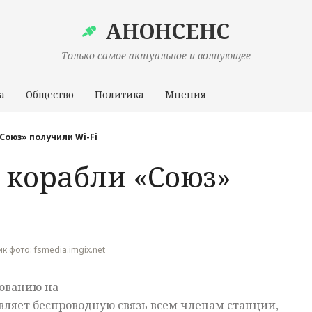
АНОНСЕНС
Только самое актуальное и волнующее
а
Общество
Политика
Мнения
Происшествия
оюз» получили Wi-Fi
корабли «Союз»
i
ник фото: fsmedia.imgix.net
дованию на
вляет беспроводную связь всем членам станции,