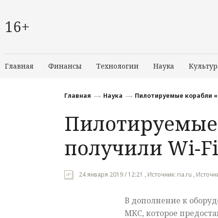
16+
Главная
Финансы
Технологии
Наука
Культур
Главная
Наука
Пилотируемые корабли «С
Пилотируемые 
получили Wi-F
24 января 2019 / 12:21 , Источник: ria.ru , Источ
В дополнение к обору
МКС, которое предоста