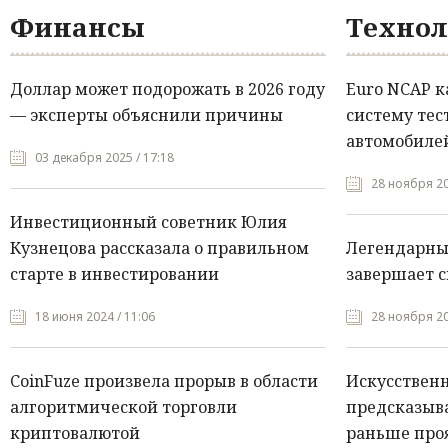
Финансы
Технол
Доллар может подорожать в 2026 году
Euro NCAP 
— эксперты объяснили причины
систему тес
автомобилей
03 декабря 2025 / 17:18
28 ноября 20
Инвестиционный советник Юлия
Кузнецова рассказала о правильном
Легендарны
старте в инвестировании
завершает с
18 июня 2024 / 11:06
28 ноября 20
CoinFuze произвела прорыв в области
Искусствен
алгоритмической торговли
предсказыва
криптовалютой
раньше про