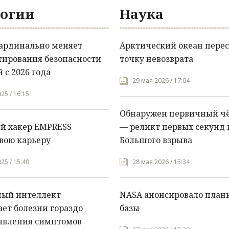
огии
Наука
кардинально меняет
Арктический океан перес
тирования безопасности
точку невозврата
 с 2026 года
29 мая 2026 / 17:04
25 / 16:15
Обнаружен первичный ч
й хакер EMPRESS
— реликт первых секунд 
вою карьеру
Большого взрыва
25 / 15:40
28 мая 2026 / 15:34
ный интеллект
NASA анонсировало план
ет болезни гораздо
базы
явления симптомов