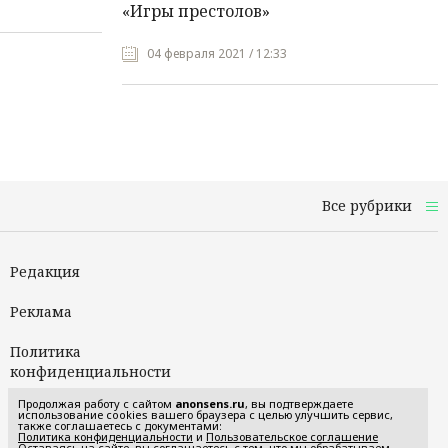
«Игры престолов»
04 февраля 2021 / 12:33
Все рубрики
Редакция
Реклама
Политика
конфиденциальности
Продолжая работу с сайтом
anonsens.ru
, вы подтверждаете
Пользовательское
использование cookies вашего браузера с целью улучшить сервис,
также соглашаетесь с документами:
соглашение
Политика конфиденциальности
и
Пользовательское соглашение
Оставаясь на сайте, вы соглашаетесь с тем, что мы обрабатываем