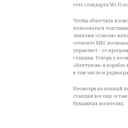
сеть стандарта Wi-Fi п
Чтобы облегчить космо
пользоваться толстым
экипажи «Союзов» нач
сегменте МКС космонав
управляет – от програ
станции. Теперь у кос
«Нептуном» в корабле 
в том числе и радиогр
Несмотря на полный пе
станции все еще остаю
бумажных носителях.