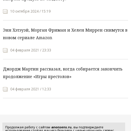
10 октября 2024 / 15:19
Энн Хэтэуэй, Морган Фриман и Хелен Миррен снимутся в
новом сериале Amazon
04 февраля 2021 / 23:33
Джордж Мартин рассказал, когда собирается закончить
продолжение «Игры престолов»
04 февраля 2021 / 12:33
Все рубрики
Продолжая работу с сайтом
anonsens.ru
, вы подтверждаете
использование cookies вашего браузера с целью улучшить сервис,