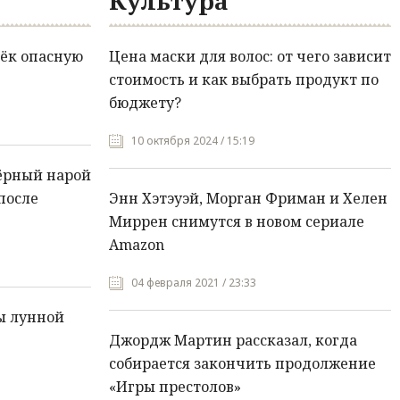
Культура
ёк опасную
Цена маски для волос: от чего зависит
стоимость и как выбрать продукт по
бюджету?
10 октября 2024 / 15:19
ёрный нарой
после
Энн Хэтэуэй, Морган Фриман и Хелен
Миррен снимутся в новом сериале
Amazon
04 февраля 2021 / 23:33
ы лунной
Джордж Мартин рассказал, когда
собирается закончить продолжение
«Игры престолов»