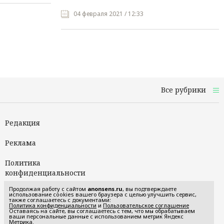
04 февраля 2021 / 12:33
Все рубрики
Редакция
Реклама
Политика
конфиденциальности
Продолжая работу с сайтом
anonsens.ru
, вы подтверждаете
Пользовательское
использование cookies вашего браузера с целью улучшить сервис,
также соглашаетесь с документами:
соглашение
Политика конфиденциальности
и
Пользовательское соглашение
Оставаясь на сайте, вы соглашаетесь с тем, что мы обрабатываем
ваши персональные данные с использованием метрик Яндекс
Метрика.