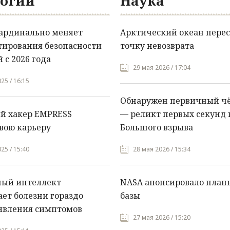
огии
Наука
кардинально меняет
Арктический океан перес
тирования безопасности
точку невозврата
 с 2026 года
29 мая 2026 / 17:04
25 / 16:15
Обнаружен первичный ч
й хакер EMPRESS
— реликт первых секунд 
вою карьеру
Большого взрыва
25 / 15:40
28 мая 2026 / 15:34
ный интеллект
NASA анонсировало план
ет болезни гораздо
базы
явления симптомов
27 мая 2026 / 15:20