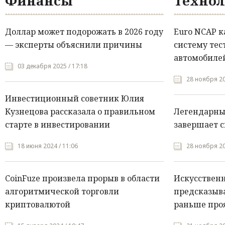
Финансы
Технол
Доллар может подорожать в 2026 году
Euro NCAP 
— эксперты объяснили причины
систему тес
автомобилей
03 декабря 2025 / 17:18
28 ноября 20
Инвестиционный советник Юлия
Кузнецова рассказала о правильном
Легендарны
старте в инвестировании
завершает с
18 июня 2024 / 11:06
28 ноября 20
CoinFuze произвела прорыв в области
Искусствен
алгоритмической торговли
предсказыва
криптовалютой
раньше про