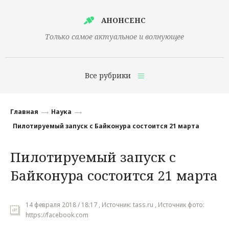
АНОНСЕНС
Только самое актуальное и волнующее
Все рубрики
Главная
Главная
Наука
Финансы
Пилотируемый запуск с Байконура состоится 21 марта
Технологии
Пилотируемый запуск с
Наука
Байконура состоится 21 марта
Культура
Общество
14 февраля 2018 / 18:17 , Источник: tass.ru , Источник фото:
https://facebook.com
Политика