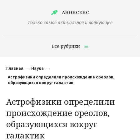
АНОНСЕНС
Только самое актуальное и волнующее
Все рубрики
Главная
Главная
Наука
Финансы
Астрофизики определили происхождение ореолов,
образующихся вокруг галактик
Технологии
Астрофизики определили
Наука
происхождение ореолов,
Культура
образующихся вокруг
Общество
галактик
Политика