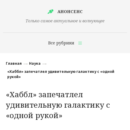
АНОНСЕНС
Только самое актуальное и волнующее
Все рубрики
Главная
Главная
Наука
Финансы
«Хаббл» запечатлел удивительную галактику с «одной
рукой»
Технологии
«Хаббл» запечатлел
Наука
удивительную галактику с
Культура
«одной рукой»
Общество
Политика