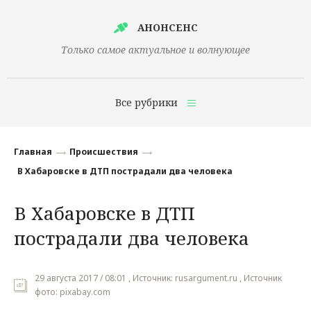
АНОНСЕНС
Только самое актуальное и волнующее
Все рубрики
Главная
Главная
Происшествия
Финансы
В Хабаровске в ДТП пострадали два человека
Технологии
В Хабаровске в ДТП
Наука
пострадали два человека
Культура
Общество
29 августа 2017 / 08:01 , Источник: rusargument.ru , Источник
фото: pixabay.com
Политика