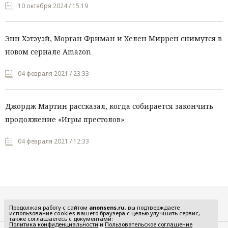
10 октября 2024 / 15:19
Энн Хэтэуэй, Морган Фриман и Хелен Миррен снимутся в
новом сериале Amazon
04 февраля 2021 / 23:33
Джордж Мартин рассказал, когда собирается закончить
продолжение «Игры престолов»
04 февраля 2021 / 12:33
Все рубрики
Продолжая работу с сайтом
anonsens.ru
, вы подтверждаете
использование cookies вашего браузера с целью улучшить сервис,
также соглашаетесь с документами:
Политика конфиденциальности
и
Пользовательское соглашение