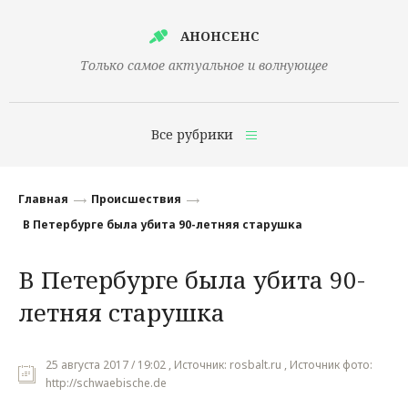
АНОНСЕНС
Только самое актуальное и волнующее
Все рубрики
Главная
Главная
Происшествия
Финансы
В Петербурге была убита 90-летняя старушка
Технологии
В Петербурге была убита 90-
Наука
летняя старушка
Культура
Общество
25 августа 2017 / 19:02 , Источник: rosbalt.ru , Источник фото:
http://schwaebische.de
Политика