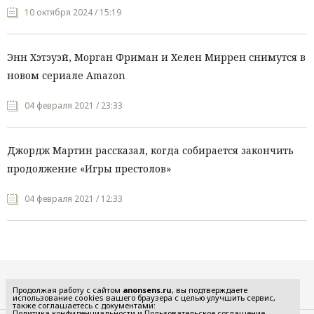
10 октября 2024 / 15:19
Энн Хэтэуэй, Морган Фриман и Хелен Миррен снимутся в
новом сериале Amazon
04 февраля 2021 / 23:33
Джордж Мартин рассказал, когда собирается закончить
продолжение «Игры престолов»
04 февраля 2021 / 12:33
Все рубрики
Продолжая работу с сайтом
anonsens.ru
, вы подтверждаете
использование cookies вашего браузера с целью улучшить сервис,
также соглашаетесь с документами:
Политика конфиденциальности
и
Пользовательское соглашение