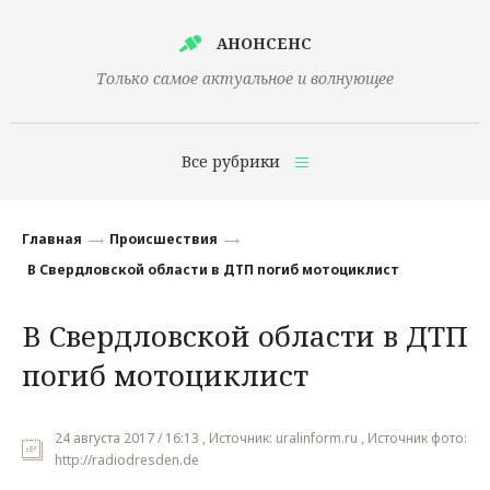
АНОНСЕНС
Только самое актуальное и волнующее
Все рубрики
Главная
Главная
Происшествия
Финансы
В Свердловской области в ДТП погиб мотоциклист
Технологии
В Свердловской области в ДТП
Наука
погиб мотоциклист
Культура
Общество
24 августа 2017 / 16:13 , Источник: uralinform.ru , Источник фото:
http://radiodresden.de
Политика