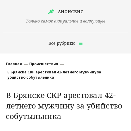
АНОНСЕНС
Только самое актуальное и волнующее
Все рубрики
Главная
Главная
Происшествия
Финансы
В Брянске СКР арестовал 42-летнего мужчину за
убийство собутыльника
Технологии
В Брянске СКР арестовал 42-
Наука
летнего мужчину за убийство
Культура
собутыльника
Общество
Политика