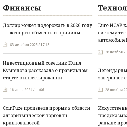
Финансы
Технол
Доллар может подорожать в 2026 году
Euro NCAP 
— эксперты объяснили причины
систему тес
автомобилей
03 декабря 2025 / 17:18
28 ноября 20
Инвестиционный советник Юлия
Кузнецова рассказала о правильном
Легендарны
старте в инвестировании
завершает с
18 июня 2024 / 11:06
28 ноября 20
CoinFuze произвела прорыв в области
Искусствен
алгоритмической торговли
предсказыва
криптовалютой
раньше про