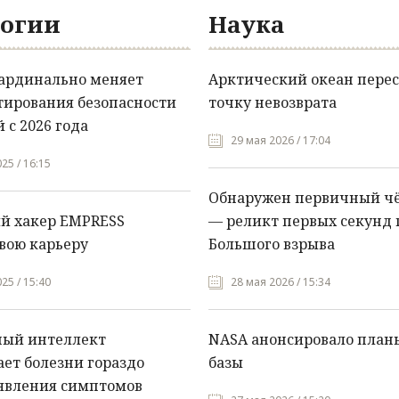
огии
Наука
кардинально меняет
Арктический океан перес
тирования безопасности
точку невозврата
 с 2026 года
29 мая 2026 / 17:04
25 / 16:15
Обнаружен первичный ч
й хакер EMPRESS
— реликт первых секунд 
вою карьеру
Большого взрыва
25 / 15:40
28 мая 2026 / 15:34
ный интеллект
NASA анонсировало план
ет болезни гораздо
базы
явления симптомов