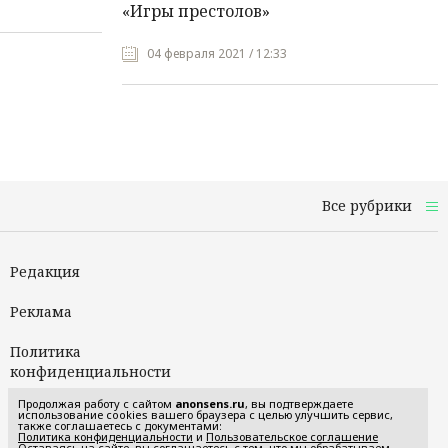
«Игры престолов»
04 февраля 2021 / 12:33
Все рубрики
Редакция
Реклама
Политика
конфиденциальности
Продолжая работу с сайтом
anonsens.ru
, вы подтверждаете
Пользовательское
использование cookies вашего браузера с целью улучшить сервис,
также соглашаетесь с документами:
соглашение
Политика конфиденциальности
и
Пользовательское соглашение
Оставаясь на сайте, вы соглашаетесь с тем, что мы обрабатываем