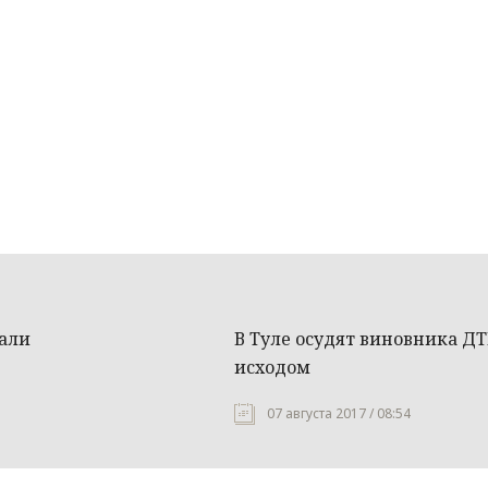
дали
В Туле осудят виновника Д
исходом
07 августа 2017 / 08:54