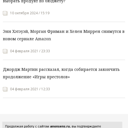
выбрать продукт по бюджету?
10 октября 2024 / 15:19
Энн Хэтэуэй, Морган Фриман и Хелен Миррен снимутся в
новом сериале Amazon
04 февраля 2021 / 23:33
Джордж Мартин рассказал, когда собирается закончить
продолжение «Игры престолов»
04 февраля 2021 / 12:33
Все рубрики
Продолжая работу с сайтом
anonsens.ru
, вы подтверждаете