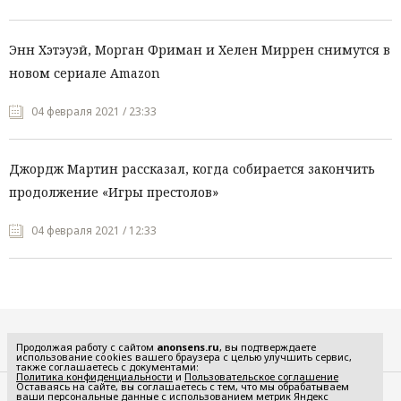
Энн Хэтэуэй, Морган Фриман и Хелен Миррен снимутся в
новом сериале Amazon
04 февраля 2021 / 23:33
Джордж Мартин рассказал, когда собирается закончить
продолжение «Игры престолов»
04 февраля 2021 / 12:33
Все рубрики
Продолжая работу с сайтом
anonsens.ru
, вы подтверждаете
использование cookies вашего браузера с целью улучшить сервис,
также соглашаетесь с документами:
Политика конфиденциальности
и
Пользовательское соглашение
Оставаясь на сайте, вы соглашаетесь с тем, что мы обрабатываем
ваши персональные данные с использованием метрик Яндекс
Редакция
Реклама