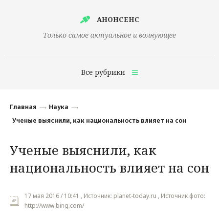
АНОНСЕНС
Только самое актуальное и волнующее
Все рубрики
Главная
Главная
Наука
Финансы
Ученые выяснили, как национальность влияет на сон
Технологии
Ученые выяснили, как
Наука
национальность влияет на сон
Культура
Общество
17 мая 2016 / 10:41 , Источник: planet-today.ru , Источник фото:
http://www.bing.com/
Политика