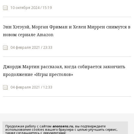
10 октября 2024 / 15:19
Энн Хэтэуэй, Морган Фриман и Хелен Миррен снимутся в
новом сериале Amazon
04 февраля 2021 / 23:33
Джордж Мартин рассказал, когда собирается закончить
продолжение «Игры престолов»
04 февраля 2021 / 12:33
Все рубрики
Продолжая работу с сайтом
anonsens.ru
, вы подтверждаете
использование cookies вашего браузера с целью улучшить сервис,
также соглашаетесь с документами: