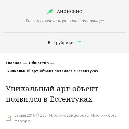
АНОНСЕНС
Только самое актуальное и волнующее
Все рубрики
Главная
Главная
Общество
Финансы
Уникальный арт-объект появился в Ессентуках
Технологии
Уникальный арт-объект
Наука
появился в Ессентуках
Культура
Общество
09 мая 2016 / 12:35 , Источник: stavgorod.ru , Источник фото:
marcop.ru
Политика