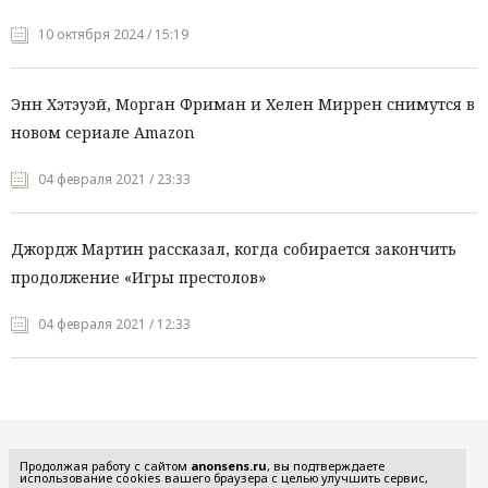
10 октября 2024 / 15:19
Энн Хэтэуэй, Морган Фриман и Хелен Миррен снимутся в
новом сериале Amazon
04 февраля 2021 / 23:33
Джордж Мартин рассказал, когда собирается закончить
продолжение «Игры престолов»
04 февраля 2021 / 12:33
Все рубрики
Продолжая работу с сайтом
anonsens.ru
, вы подтверждаете
использование cookies вашего браузера с целью улучшить сервис,