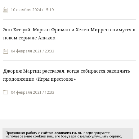
10 октября 2024 / 15:19
Энн Хэтэуэй, Морган Фриман и Хелен Миррен снимутся в
новом сериале Amazon
04 февраля 2021 / 23:33
Джордж Мартин рассказал, когда собирается закончить
продолжение «Игры престолов»
04 февраля 2021 / 12:33
Все рубрики
Продолжая работу с сайтом
anonsens.ru
, вы подтверждаете
использование cookies вашего браузера с целью улучшить сервис,