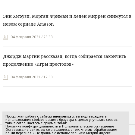
Энн Хэтэуэй, Морган Фриман и Хелен Миррен снимутся в
новом сериале Amazon
04 февраля 2021 / 23:33
Джордж Мартин рассказал, когда собирается закончить
продолжение «Игры престолов»
04 февраля 2021 / 12:33
Все рубрики
Продолжая работу с сайтом
anonsens.ru
, вы подтверждаете
использование cookies вашего браузера с целью улучшить сервис,
также соглашаетесь с документами:
Политика конфиденциальности
и
Пользовательское соглашение
Оставаясь на сайте, вы соглашаетесь с тем, что мы обрабатываем
ваши персональные данные с использованием метрик Яндекс
Редакция
Реклама