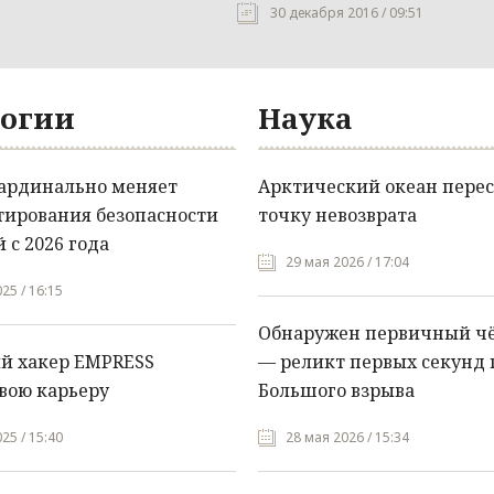
30 декабря 2016 / 09:51
огии
Наука
кардинально меняет
Арктический океан перес
тирования безопасности
точку невозврата
 с 2026 года
29 мая 2026 / 17:04
25 / 16:15
Обнаружен первичный ч
й хакер EMPRESS
— реликт первых секунд 
вою карьеру
Большого взрыва
25 / 15:40
28 мая 2026 / 15:34