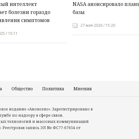
ный интеллект
NASA анонсировало план
ет болезни гораздо
базы
явления симптомов
27 мая 2026 / 15:20
25 / 15:11
а
Общество
Политика
Мнения
Происшествия
тевое издание «Анонсенс». Зарегистрировано в
ужбе по надзору в сфере связи,
ых технологий и массовых коммуникаций
. Реестровая запись ЭЛ No ФС77-67654 от