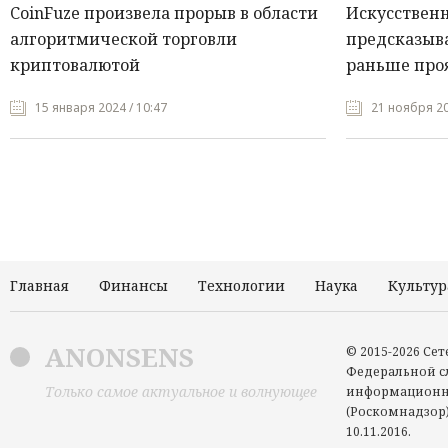
CoinFuze произвела прорыв в области
Искусствен
алгоритмической торговли
предсказыва
криптовалютой
раньше про
15 января 2024 / 10:47
21 ноября 20
Главная
Финансы
Технологии
Наука
Культур
ANONSENS
© 2015-2026 Се
Федеральной сл
Только самое актуальное и волнующее
информационн
(Роскомнадзор)
10.11.2016.