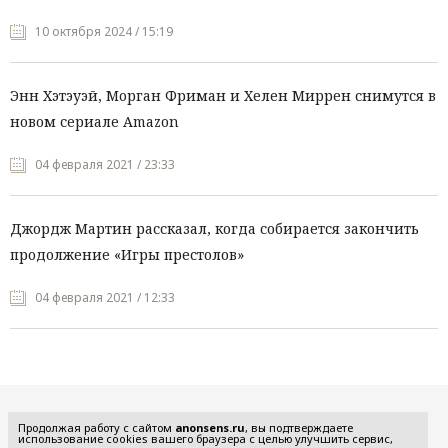
10 октября 2024 / 15:19
Энн Хэтэуэй, Морган Фриман и Хелен Миррен снимутся в
новом сериале Amazon
04 февраля 2021 / 23:33
Джордж Мартин рассказал, когда собирается закончить
продолжение «Игры престолов»
04 февраля 2021 / 12:33
Все рубрики
Продолжая работу с сайтом
anonsens.ru
, вы подтверждаете
использование cookies вашего браузера с целью улучшить сервис,