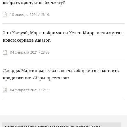
выбрать продукт по бюджету?
10 октября 2024 / 15:19
Энн Хэтэуэй, Морган Фриман и Хелен Миррен снимутся в
новом сериале Amazon
04 февраля 2021 / 23:33
Джордж Мартин рассказал, когда собирается закончить
продолжение «Игры престолов»
04 февраля 2021 / 12:33
Все рубрики
Продолжая работу с сайтом
anonsens.ru
, вы подтверждаете