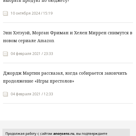
выбрать продукт по бюджету?
10 октября 2024 / 15:19
Энн Хэтэуэй, Морган Фриман и Хелен Миррен снимутся в
новом сериале Amazon
04 февраля 2021 / 23:33
Джордж Мартин рассказал, когда собирается закончить
продолжение «Игры престолов»
04 февраля 2021 / 12:33
Все рубрики
Продолжая работу с сайтом
anonsens.ru
, вы подтверждаете