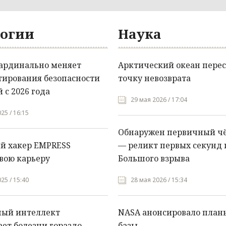
огии
Наука
кардинально меняет
Арктический океан перес
тирования безопасности
точку невозврата
 с 2026 года
29 мая 2026 / 17:04
25 / 16:15
Обнаружен первичный ч
й хакер EMPRESS
— реликт первых секунд 
вою карьеру
Большого взрыва
25 / 15:40
28 мая 2026 / 15:34
ный интеллект
NASA анонсировало план
ет болезни гораздо
базы