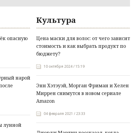
Культура
ёк опасную
Цена маски для волос: от чего зависит
стоимость и как выбрать продукт по
бюджету?
10 октября 2024 / 15:19
ёрный нарой
после
Энн Хэтэуэй, Морган Фриман и Хелен
Миррен снимутся в новом сериале
Amazon
04 февраля 2021 / 23:33
ы лунной
Джордж Мартин рассказал, когда