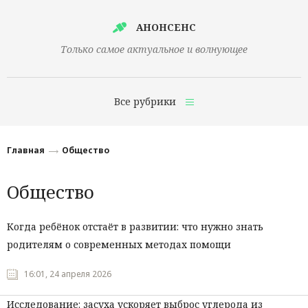
АНОНСЕНС
Только самое актуальное и волнующее
Все рубрики
Главная
Главная
Общество
Финансы
Общество
Технологии
Наука
Когда ребёнок отстаёт в развитии: что нужно знать
родителям о современных методах помощи
Культура
Общество
16:01, 24 апреля 2026
Политика
Исследование: засуха ускоряет выброс углерода из