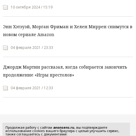
10 октября 2024 / 15:19
Энн Хэтэуэй, Морган Фриман и Хелен Миррен снимутся в
новом сериале Amazon
04 февраля 2021 / 23:33
Джордж Мартин рассказал, когда собирается закончить
продолжение «Игры престолов»
04 февраля 2021 / 12:33
Все рубрики
Продолжая работу с сайтом
anonsens.ru
, вы подтверждаете
использование cookies вашего браузера с целью улучшить сервис,
также соглашаетесь с документами: