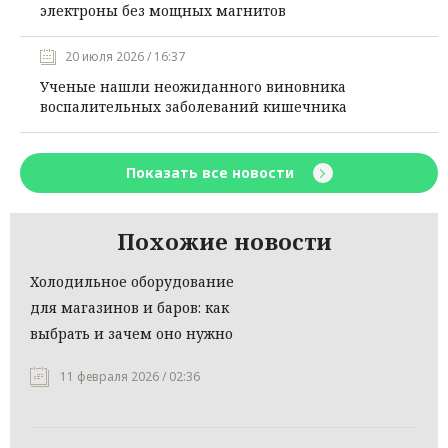
электроны без мощных магнитов
20 июля 2026 / 16:37
Ученые нашли неожиданного виновника
воспалительных заболеваний кишечника
Показать все новости
Похожие новости
Холодильное оборудование
для магазинов и баров: как
выбрать и зачем оно нужно
11 февраля 2026 / 02:36