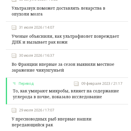
Ультразвук поможет доставлять лекарства в
опухоли мозга
31 июля 2026 / 14:07
Ученые объяснили, как ультрафиолет повреждает
ДНК и вызывает рак кожи
30 июля 2026 / 16:37
Во Франции впервые за сезон выявили местное
заражение чикунгуньей
Перевод
09 февраля 2023 / 21:17
То, как умирают микробы, влияет на содержание
углерода в почве, показало исследование
29 июля 2026 / 17:07
У пресноводных рыб впервые нашли
передающийся рак