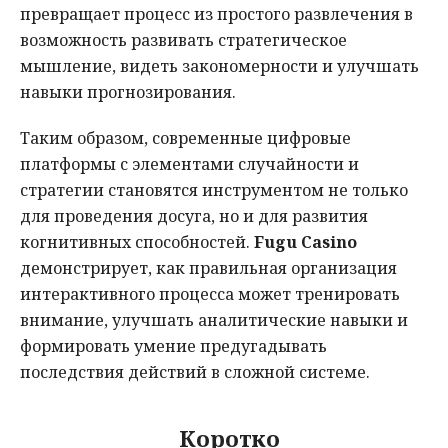
превращает процесс из простого развлечения в
возможность развивать стратегическое
мышление, видеть закономерности и улучшать
навыки прогнозирования.
Таким образом, современные цифровые
платформы с элементами случайности и
стратегии становятся инструментом не только
для проведения досуга, но и для развития
когнитивных способностей.
Fugu Сasino
демонстрирует, как правильная организация
интерактивного процесса может тренировать
внимание, улучшать аналитические навыки и
формировать умение предугадывать
последствия действий в сложной системе.
Коротко