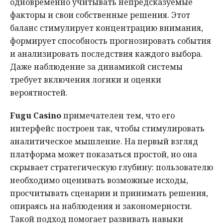
одновременно учитывать непредсказуемые
факторы и свои собственные решения. Этот
баланс стимулирует концентрацию внимания,
формирует способность прогнозировать события
и анализировать последствия каждого выбора.
Даже наблюдение за динамикой системы
требует включения логики и оценки
вероятностей.
Fugu Сasino
примечателен тем, что его
интерфейс построен так, чтобы стимулировать
аналитическое мышление. На первый взгляд
платформа может показаться простой, но она
скрывает стратегическую глубину: пользователю
необходимо оценивать возможные исходы,
просчитывать сценарии и принимать решения,
опираясь на наблюдения и закономерности.
Такой подход помогает развивать навыки