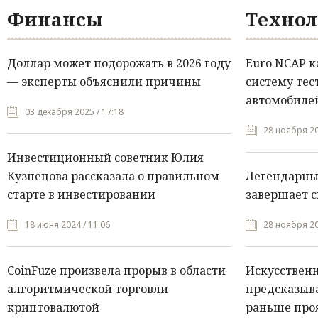
Финансы
Технол
Доллар может подорожать в 2026 году
Euro NCAP 
— эксперты объяснили причины
систему тес
автомобилей
03 декабря 2025 / 17:18
28 ноября 20
Инвестиционный советник Юлия
Кузнецова рассказала о правильном
Легендарны
старте в инвестировании
завершает с
18 июня 2024 / 11:06
28 ноября 20
CoinFuze произвела прорыв в области
Искусствен
алгоритмической торговли
предсказыва
криптовалютой
раньше про