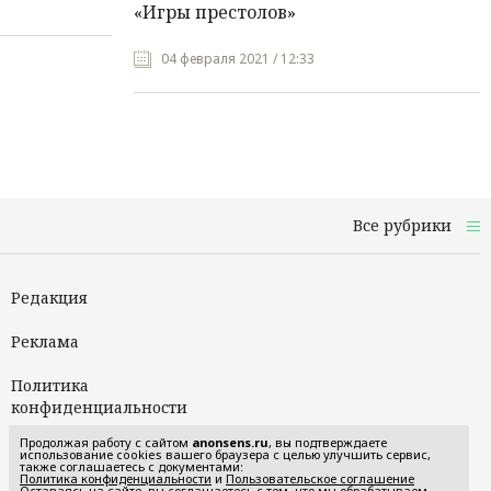
«Игры престолов»
04 февраля 2021 / 12:33
Все рубрики
Редакция
Реклама
Политика
конфиденциальности
Продолжая работу с сайтом
anonsens.ru
, вы подтверждаете
Пользовательское
использование cookies вашего браузера с целью улучшить сервис,
также соглашаетесь с документами:
соглашение
Политика конфиденциальности
и
Пользовательское соглашение
Оставаясь на сайте, вы соглашаетесь с тем, что мы обрабатываем