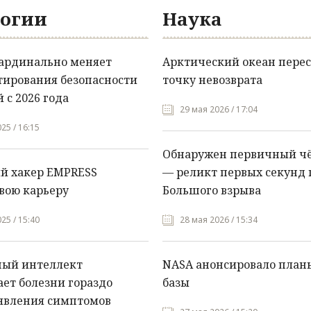
огии
Наука
кардинально меняет
Арктический океан перес
тирования безопасности
точку невозврата
 с 2026 года
29 мая 2026 / 17:04
25 / 16:15
Обнаружен первичный ч
й хакер EMPRESS
— реликт первых секунд 
вою карьеру
Большого взрыва
25 / 15:40
28 мая 2026 / 15:34
ный интеллект
NASA анонсировало план
ет болезни гораздо
базы
явления симптомов