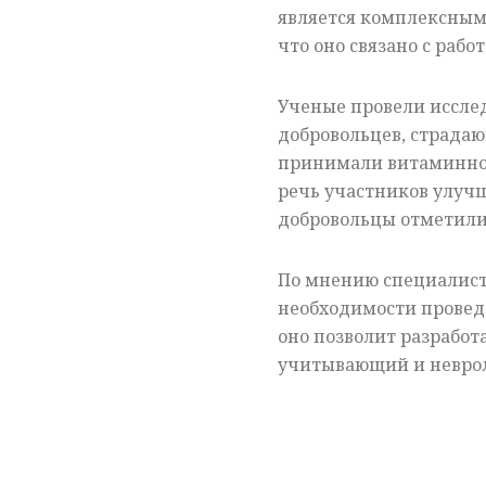
является комплексным,
что оно связано с рабо
Ученые провели исслед
добровольцев, страда
принимали витаминно-
речь участников улучш
добровольцы отметили
По мнению специалист
необходимости провед
оно позволит разработ
учитывающий и неврол