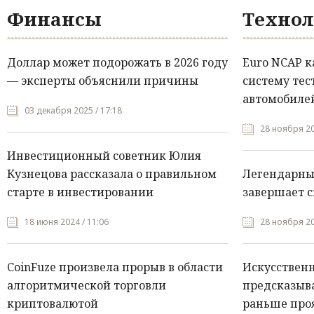
Финансы
Технол
Доллар может подорожать в 2026 году
Euro NCAP 
— эксперты объяснили причины
систему тес
автомобилей
03 декабря 2025 / 17:18
28 ноября 20
Инвестиционный советник Юлия
Кузнецова рассказала о правильном
Легендарны
старте в инвестировании
завершает с
18 июня 2024 / 11:06
28 ноября 20
CoinFuze произвела прорыв в области
Искусствен
алгоритмической торговли
предсказыва
криптовалютой
раньше про