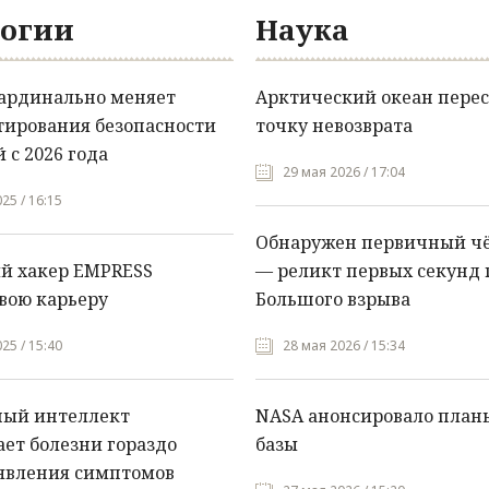
огии
Наука
кардинально меняет
Арктический океан перес
тирования безопасности
точку невозврата
 с 2026 года
29 мая 2026 / 17:04
25 / 16:15
Обнаружен первичный ч
й хакер EMPRESS
— реликт первых секунд 
вою карьеру
Большого взрыва
25 / 15:40
28 мая 2026 / 15:34
ный интеллект
NASA анонсировало план
ет болезни гораздо
базы
явления симптомов