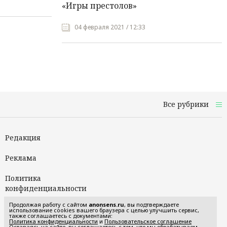
«Игры престолов»
04 февраля 2021 / 12:33
Все рубрики
Редакция
Реклама
Политика
конфиденциальности
Продолжая работу с сайтом
anonsens.ru
, вы подтверждаете
Пользовательское
использование cookies вашего браузера с целью улучшить сервис,
также соглашаетесь с документами:
соглашение
Политика конфиденциальности
и
Пользовательское соглашение
Оставаясь на сайте, вы соглашаетесь с тем, что мы обрабатываем