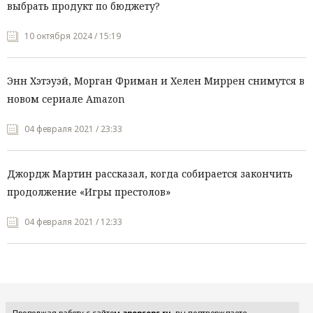
выбрать продукт по бюджету?
10 октября 2024 / 15:19
Энн Хэтэуэй, Морган Фриман и Хелен Миррен снимутся в
новом сериале Amazon
04 февраля 2021 / 23:33
Джордж Мартин рассказал, когда собирается закончить
продолжение «Игры престолов»
04 февраля 2021 / 12:33
Все рубрики
Продолжая работу с сайтом
anonsens.ru
, вы подтверждаете