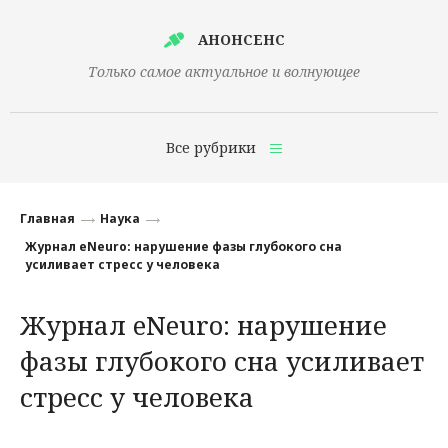
АНОНСЕНС
Только самое актуальное и волнующее
Все рубрики
Главная
Главная
Наука
Финансы
Журнал eNeuro: нарушение фазы глубокого сна
усиливает стресс у человека
Технологии
Журнал eNeuro: нарушение
Наука
фазы глубокого сна усиливает
Культура
стресс у человека
Общество
Политика