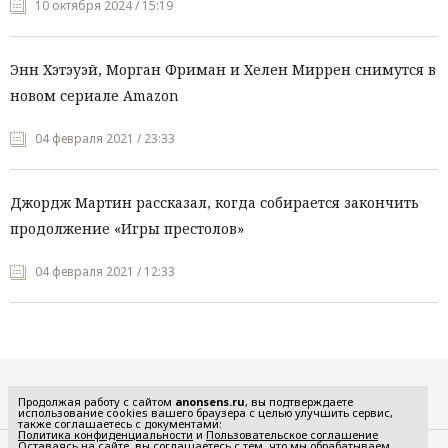
10 октября 2024 / 15:19
Энн Хэтэуэй, Морган Фриман и Хелен Миррен снимутся в
новом сериале Amazon
04 февраля 2021 / 23:33
Джордж Мартин рассказал, когда собирается закончить
продолжение «Игры престолов»
04 февраля 2021 / 12:33
Все рубрики
Продолжая работу с сайтом
anonsens.ru
, вы подтверждаете
использование cookies вашего браузера с целью улучшить сервис,
также соглашаетесь с документами:
Политика конфиденциальности
и
Пользовательское соглашение
Оставаясь на сайте, вы соглашаетесь с тем, что мы обрабатываем