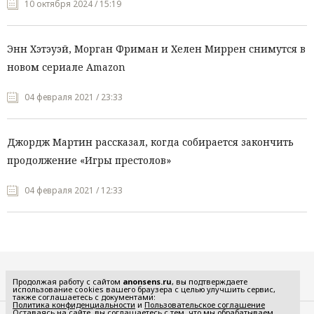
10 октября 2024 / 15:19
Энн Хэтэуэй, Морган Фриман и Хелен Миррен снимутся в
новом сериале Amazon
04 февраля 2021 / 23:33
Джордж Мартин рассказал, когда собирается закончить
продолжение «Игры престолов»
04 февраля 2021 / 12:33
Все рубрики
Продолжая работу с сайтом
anonsens.ru
, вы подтверждаете
использование cookies вашего браузера с целью улучшить сервис,
также соглашаетесь с документами:
Политика конфиденциальности
и
Пользовательское соглашение
Оставаясь на сайте, вы соглашаетесь с тем, что мы обрабатываем