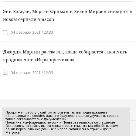
Энн Хэтэуэй, Морган Фриман и Хелен Миррен снимутся в
новом сериале Amazon
04 февраля 2021 / 23:33
Джордж Мартин рассказал, когда собирается закончить
продолжение «Игры престолов»
04 февраля 2021 / 12:33
Все рубрики
Продолжая работу с сайтом
anonsens.ru
, вы подтверждаете
использование cookies вашего браузера с целью улучшить сервис,
также соглашаетесь с документами:
Политика конфиденциальности
и
Пользовательское соглашение
Оставаясь на сайте, вы соглашаетесь с тем, что мы обрабатываем
ваши персональные данные с использованием метрик Яндекс
Редакция
Реклама
Метрика.
Политика конфиденциальности