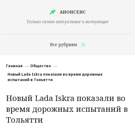
АНОНСЕНС
Только самое актуальное и волнующее
Все рубрики
Главная
Главная
Общество
Финансы
Новый Lada Iskra показали во время дорожных
испытаний в Тольятти
Технологии
Новый Lada Iskra показали во
Наука
время дорожных испытаний в
Культура
Тольятти
Общество
Политика