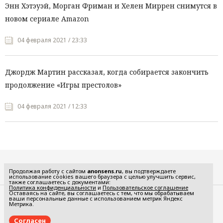
Энн Хэтэуэй, Морган Фриман и Хелен Миррен снимутся в
новом сериале Amazon
04 февраля 2021 / 23:33
Джордж Мартин рассказал, когда собирается закончить
продолжение «Игры престолов»
04 февраля 2021 / 12:33
Все рубрики
Продолжая работу с сайтом
anonsens.ru
, вы подтверждаете
использование cookies вашего браузера с целью улучшить сервис,
также соглашаетесь с документами:
Политика конфиденциальности
и
Пользовательское соглашение
Оставаясь на сайте, вы соглашаетесь с тем, что мы обрабатываем
ваши персональные данные с использованием метрик Яндекс
Редакция
Реклама
Метрика.
Политика конфиденциальности
Пользовательское соглашение
Согласен