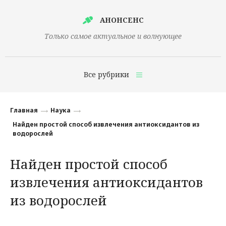
АНОНСЕНС
Только самое актуальное и волнующее
Все рубрики
Главная
Главная
Наука
Финансы
Найден простой способ извлечения антиоксидантов из
водорослей
Технологии
Найден простой способ
Наука
извлечения антиоксидантов
Культура
из водорослей
Общество
Политика