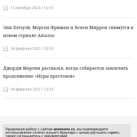
10 октября 2024 / 15:19
Энн Хэтэуэй, Морган Фриман и Хелен Миррен снимутся в
новом сериале Amazon
04 февраля 2021 / 23:33
Джордж Мартин рассказал, когда собирается закончить
продолжение «Игры престолов»
04 февраля 2021 / 12:33
Все рубрики
Продолжая работу с сайтом
anonsens.ru
, вы подтверждаете
использование cookies вашего браузера с целью улучшить сервис,
также соглашаетесь с документами: