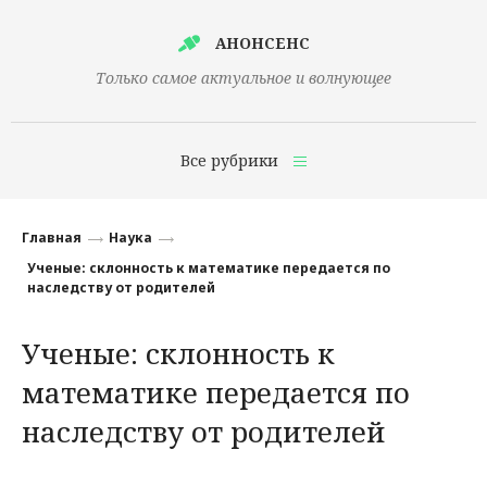
АНОНСЕНС
Только самое актуальное и волнующее
Все рубрики
Главная
Главная
Наука
Финансы
Ученые: склонность к математике передается по
наследству от родителей
Технологии
Ученые: склонность к
Наука
математике передается по
Культура
наследству от родителей
Общество
Политика