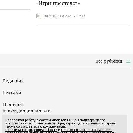
«Игры престолов»
04 февраля 2021 / 12:33
Все рубрики
Редакция
Реклама
Политика
конфиденциальности
Продолжая работу с сайтом
anonsens.ru
, вы подтверждаете
Пользовательское
использование cookies вашего браузера с целью улучшить сервис,
также соглашаетесь с документами:
соглашение
Политика конфиденциальности
и
Пользовательское соглашение
Оставаясь на сайте, вы соглашаетесь с тем, что мы обрабатываем