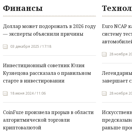
Финансы
Технол
Доллар может подорожать в 2026 году
Euro NCAP 
— эксперты объяснили причины
систему тес
автомобилей
03 декабря 2025 / 17:18
28 ноября 20
Инвестиционный советник Юлия
Кузнецова рассказала о правильном
Легендарны
старте в инвестировании
завершает с
18 июня 2024 / 11:06
28 ноября 20
CoinFuze произвела прорыв в области
Искусствен
алгоритмической торговли
предсказыва
криптовалютой
раньше про