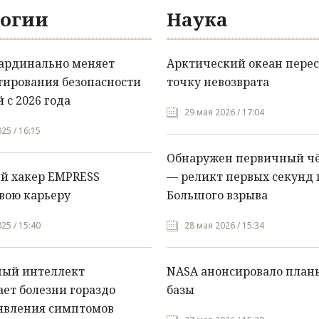
огии
Наука
кардинально меняет
Арктический океан перес
тирования безопасности
точку невозврата
 с 2026 года
29 мая 2026 / 17:04
25 / 16:15
Обнаружен первичный ч
й хакер EMPRESS
— реликт первых секунд 
вою карьеру
Большого взрыва
25 / 15:40
28 мая 2026 / 15:34
ный интеллект
NASA анонсировало план
ет болезни гораздо
базы
явления симптомов