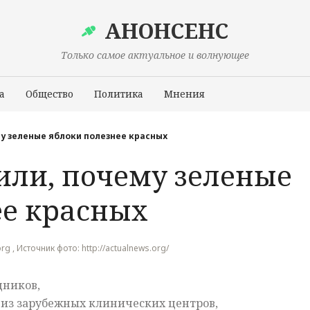
АНОНСЕНС
Только самое актуальное и волнующее
а
Общество
Политика
Мнения
Происшествия
у зеленые яблоки полезнее красных
или, почему зеленые
ее красных
rg , Источник фото: http://actualnews.org/
дников,
из зарубежных клинических центров,