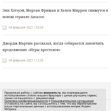
Энн Хэтэуэй, Морган Фриман и Хелен Миррен снимутся в
новом сериале Amazon
04 февраля 2021 / 23:33
Джордж Мартин рассказал, когда собирается закончить
продолжение «Игры престолов»
04 февраля 2021 / 12:33
Все рубрики
Продолжая работу с сайтом
anonsens.ru
, вы подтверждаете
использование cookies вашего браузера с целью улучшить сервис,
также соглашаетесь с документами:
Политика конфиденциальности
и
Пользовательское соглашение
Оставаясь на сайте, вы соглашаетесь с тем, что мы обрабатываем
ваши персональные данные с использованием метрик Яндекс
Редакция
Реклама
Метрика.