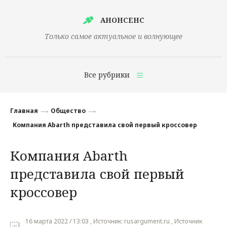
АНОНСЕНС
Только самое актуальное и волнующее
Все рубрики
Главная
Главная
Общество
Финансы
Компания Abarth представила свой первый кроссовер
Технологии
Компания Abarth
Наука
представила свой первый
Культура
кроссовер
Общество
16 марта 2022 / 13:03 , Источник: rusargument.ru , Источник
Политика