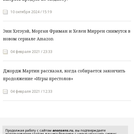
10 октября 2024 / 15:19
Энн Хэтэуэй, Морган Фриман и Хелен Миррен снимутся в
новом сериале Amazon
04 февраля 2021 / 23:33
Джордж Мартин рассказал, когда собирается закончить
продолжение «Игры престолов»
04 февраля 2021 / 12:33
Все рубрики
Продолжая работу с сайтом
anonsens.ru
, вы подтверждаете
использование cookies вашего браузера с целью улучшить сервис,