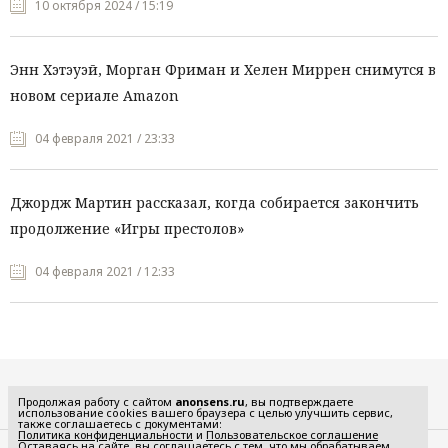
10 октября 2024 / 15:19
Энн Хэтэуэй, Морган Фриман и Хелен Миррен снимутся в
новом сериале Amazon
04 февраля 2021 / 23:33
Джордж Мартин рассказал, когда собирается закончить
продолжение «Игры престолов»
04 февраля 2021 / 12:33
Все рубрики
Продолжая работу с сайтом
anonsens.ru
, вы подтверждаете
использование cookies вашего браузера с целью улучшить сервис,
также соглашаетесь с документами:
Политика конфиденциальности
и
Пользовательское соглашение
Оставаясь на сайте, вы соглашаетесь с тем, что мы обрабатываем