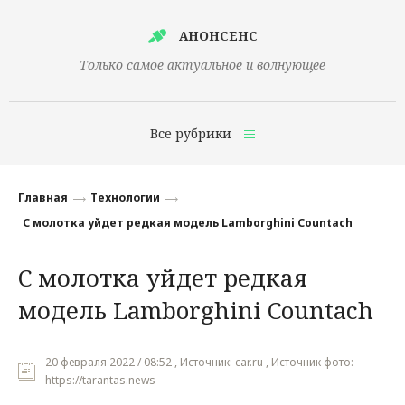
АНОНСЕНС
Только самое актуальное и волнующее
Все рубрики
Главная
Главная
Технологии
Финансы
С молотка уйдет редкая модель Lamborghini Countach
Технологии
С молотка уйдет редкая
Наука
модель Lamborghini Countach
Культура
Общество
20 февраля 2022 / 08:52 , Источник: car.ru , Источник фото:
https://tarantas.news
Политика