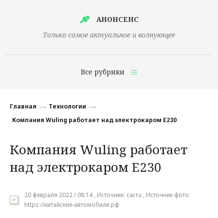
АНОНСЕНС
Только самое актуальное и волнующее
Все рубрики
Главная
Главная
Технологии
Финансы
Компания Wuling работает над электрокаром E230
Технологии
Компания Wuling работает
Наука
над электрокаром E230
Культура
Общество
20 февраля 2022 / 08:14 , Источник: car.ru , Источник фото:
https://китайские-автомобили.рф
Политика