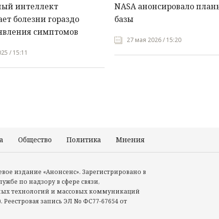
ный интеллект
NASA анонсировало план
ет болезни гораздо
базы
явления симптомов
27 мая 2026 / 15:20
25 / 15:11
а
Общество
Политика
Мнения
Происшествия
тевое издание «Анонсенс». Зарегистрировано в
ужбе по надзору в сфере связи,
ых технологий и массовых коммуникаций
. Реестровая запись ЭЛ No ФС77-67654 от