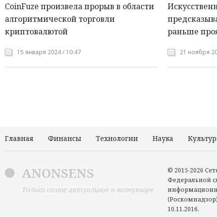
CoinFuze произвела прорыв в области
Искусствен
алгоритмической торговли
предсказыва
криптовалютой
раньше про
15 января 2024 / 10:47
21 ноября 20
Главная
Финансы
Технологии
Наука
Культур
ANONSENS
© 2015-2026 Се
Федеральной сл
Только самое актуальное и волнующее
информационн
(Роскомнадзор)
10.11.2016.