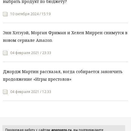
выбрать продукт по бюджету?
10 октября 2024 / 15:19
Энн Хэтэуэй, Морган Фриман и Хелен Миррен снимутся в
новом сериале Amazon
04 февраля 2021 / 23:33
Джордж Мартин рассказал, когда собирается закончить
продолжение «Игры престолов»
04 февраля 2021 / 12:33
Все рубрики
Продолжая работу с сайтом
anonsens.ru
, вы подтверждаете