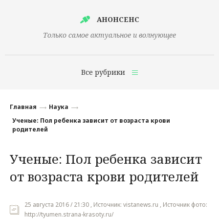
АНОНСЕНС
Только самое актуальное и волнующее
Все рубрики
Главная
Главная
Наука
Финансы
Ученые: Пол ребенка зависит от возраста крови
родителей
Технологии
Ученые: Пол ребенка зависит
Наука
от возраста крови родителей
Культура
Общество
25 августа 2016 / 21:30 , Источник: vistanews.ru , Источник фото:
Политика
http://tyumen.strana-krasoty.ru/