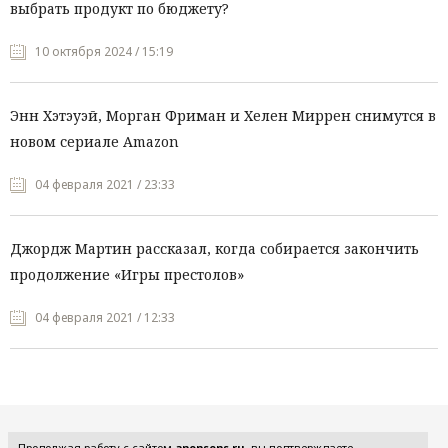
выбрать продукт по бюджету?
10 октября 2024 / 15:19
Энн Хэтэуэй, Морган Фриман и Хелен Миррен снимутся в
новом сериале Amazon
04 февраля 2021 / 23:33
Джордж Мартин рассказал, когда собирается закончить
продолжение «Игры престолов»
04 февраля 2021 / 12:33
Все рубрики
Продолжая работу с сайтом
anonsens.ru
, вы подтверждаете