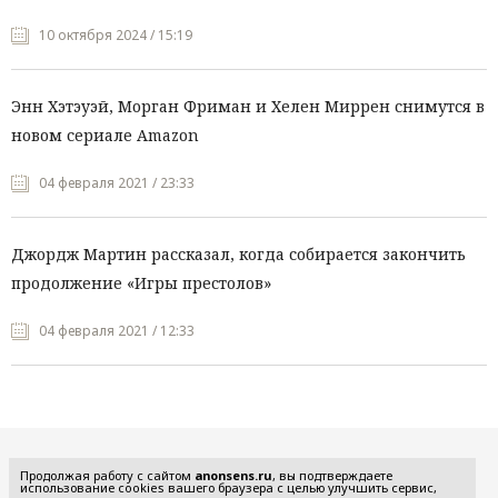
10 октября 2024 / 15:19
Энн Хэтэуэй, Морган Фриман и Хелен Миррен снимутся в
новом сериале Amazon
04 февраля 2021 / 23:33
Джордж Мартин рассказал, когда собирается закончить
продолжение «Игры престолов»
04 февраля 2021 / 12:33
Все рубрики
Продолжая работу с сайтом
anonsens.ru
, вы подтверждаете
использование cookies вашего браузера с целью улучшить сервис,