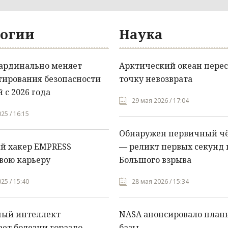
огии
Наука
кардинально меняет
Арктический океан перес
тирования безопасности
точку невозврата
 с 2026 года
29 мая 2026 / 17:04
25 / 16:15
Обнаружен первичный ч
й хакер EMPRESS
— реликт первых секунд 
вою карьеру
Большого взрыва
25 / 15:40
28 мая 2026 / 15:34
ный интеллект
NASA анонсировало план
ет болезни гораздо
базы