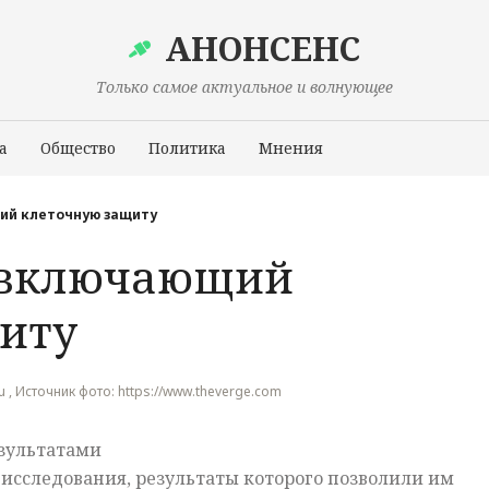
АНОНСЕНС
Только самое актуальное и волнующее
а
Общество
Политика
Мнения
Происшествия
ий клеточную защиту
, включающий
иту
ru , Источник фото: https://www.theverge.com
зультатами
исследования, результаты которого позволили им