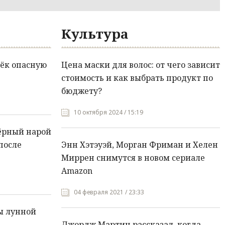
Культура
ёк опасную
Цена маски для волос: от чего зависит
стоимость и как выбрать продукт по
бюджету?
10 октября 2024 / 15:19
ёрный нарой
после
Энн Хэтэуэй, Морган Фриман и Хелен
Миррен снимутся в новом сериале
Amazon
04 февраля 2021 / 23:33
ы лунной
Джордж Мартин рассказал, когда