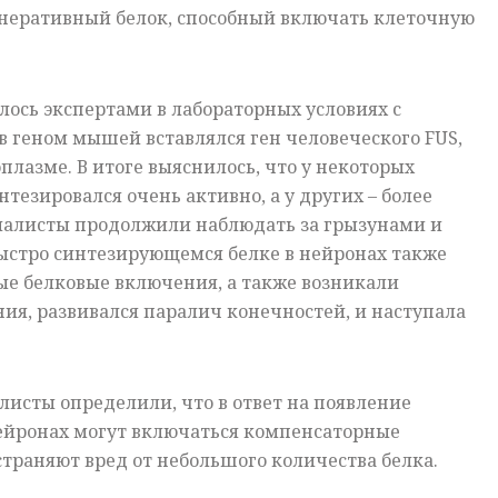
неративный белок, способный включать клеточную
ось экспертами в лабораторных условиях с
в геном мышей вставлялся ген человеческого FUS,
оплазме. В итоге выяснилось, что у некоторых
нтезировался очень активно, а у других – более
иалисты продолжили наблюдать за грызунами и
ыстро синтезирующемся белке в нейронах также
ые белковые включения, а также возникали
я, развивался паралич конечностей, и наступала
листы определили, что в ответ на появление
нейронах могут включаться компенсаторные
траняют вред от небольшого количества белка.