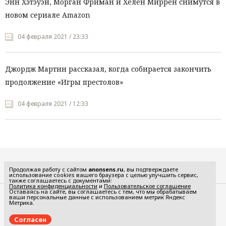
Энн Хэтэуэй, Морган Фриман и Хелен Миррен снимутся в
новом сериале Amazon
04 февраля 2021 / 23:33
Джордж Мартин рассказал, когда собирается закончить
продолжение «Игры престолов»
04 февраля 2021 / 12:33
Все рубрики
Продолжая работу с сайтом
anonsens.ru
, вы подтверждаете
использование cookies вашего браузера с целью улучшить сервис,
также соглашаетесь с документами:
Политика конфиденциальности
и
Пользовательское соглашение
Оставаясь на сайте, вы соглашаетесь с тем, что мы обрабатываем
ваши персональные данные с использованием метрик Яндекс
Редакция
Реклама
Метрика.
Политика конфиденциальности
Пользовательское соглашение
Согласен