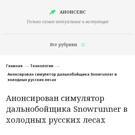
АНОНСЕНС
Только самое актуальное и волнующее
Все рубрики
Главная
Главная
Технологии
Финансы
Анонсирован симулятор дальнобойщика Snowrunner в
холодных русских лесах
Технологии
Анонсирован симулятор
Наука
дальнобойщика Snowrunner в
Культура
холодных русских лесах
Общество
Политика