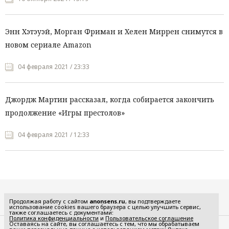
Энн Хэтэуэй, Морган Фриман и Хелен Миррен снимутся в
новом сериале Amazon
04 февраля 2021 / 23:33
Джордж Мартин рассказал, когда собирается закончить
продолжение «Игры престолов»
04 февраля 2021 / 12:33
Все рубрики
Продолжая работу с сайтом
anonsens.ru
, вы подтверждаете
использование cookies вашего браузера с целью улучшить сервис,
также соглашаетесь с документами:
Политика конфиденциальности
и
Пользовательское соглашение
Оставаясь на сайте, вы соглашаетесь с тем, что мы обрабатываем